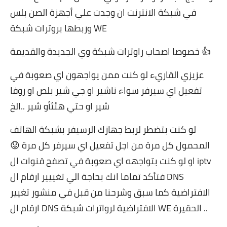
في شبكة الانترنت ان وجدت علي أجهزة الصن بلس
وربطها بروترات شبكة WE
خصوصا اصحاب راوترات شبكة وي الجديدة والقديمة 👍
عزيزي القاريء لو كنت ممن يواجهون اي صعوبة في
تفعيل اي سيرفر سواء ناشير او جي شير بلص او روفا
شير او حتي هئئأو شير ..الخ
لو كنت بتضطر لربط جهازك الرسيفر بشبكة الهاتف
المحمول كل مرة من اجل تفعيل اي سيرفر كل مرة 😟
او لو كنت بتواجهه اي صعوبة في تصفح قنوات ال iptv
فتأكد تماما انك بحاجة الي تغييير ارقام ال DNS
الافتراضية كما سبق وشرحنا من قبل في منشور تغيير
ارقام ال DNS الافتراضية لرواترات شبكة WE الحقيرة ..