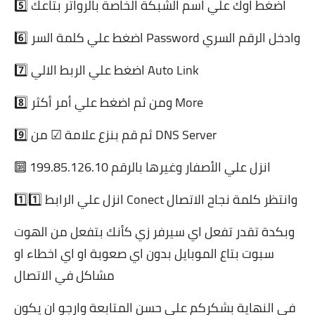
5️⃣ اضغط اوك علي اسم الشبكة الخاصة بالرواتر بتاعك
6️⃣ اضغط علي كلمة السر Password وادخل الرقم السري
7️⃣ اضغط علي الربط الالي Auto Link
8️⃣ ومن ثم اضغط علي أمر أكثر More
9️⃣ ثم قم بنزع علامة ☑ من DNS Server
🔟 انزل علي الأصفار وغيرها بالرقم 199.85.126.10
1️⃣1️⃣ انزل علي الرابط Conect وانتظر كلمة نجاح الاتصال
وبكدة تقدر تفعل اي سيرفر زي كأنك بتفعل من الهوت
سبوت بتاع الموبايل بدون اي صعوبة او اي اخطاء او
مشاكل في الاتصال
في النهاية بشكركم علي حسن المتابعة وارجو ان يكون