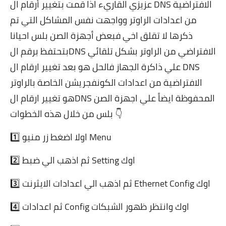
عزيزي القاريء اذا قمت بتغيير أرقام ال DNS الافتراضية
من اعدادات الراوتر وواجهت نفس المشاكل التي تم
ذكرها لا تقلق اخي فبعض أجهزة الصن بلس احيانا
بتحتفظ برقم الDNS الافتراضي من الراوتر بشكل تلقائي
علي ذاكرة الجهاز فالحل هو بعد تغيير ارقام ال DNS
الافتراضية من اعدادات الكونفجريشن الخاصة بالراوتر
هو تغيير ارقام الDNS المحفوظة ايضاً علي اجهزة الصن
بلس من خلال هذه الخطوات 👇
1️⃣ اولا اضغط زر منيو Menu
2️⃣ ثم اذهب الي ضبط Setting اوك
3️⃣ ثم اذهب الي اعدادات الايثرنت Ethernet Config اوك
4️⃣ ثم اعدادات Config اوك وانتظر ظهور الشبكات