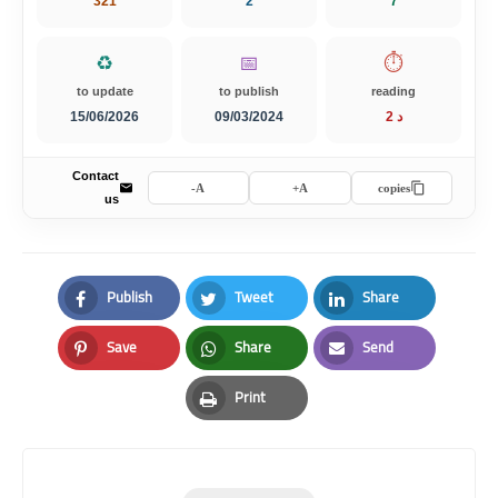
321
2
7
♻️
📅
⏱️
to update
to publish
reading
15/06/2026
09/03/2024
2 د
Contact
A-
A+
copies
us
Publish
Tweet
Share
Facebook
Twitter
LinkedIn
Save
Share
Send
Pinterest
Whatsapp
Email
Print
Print