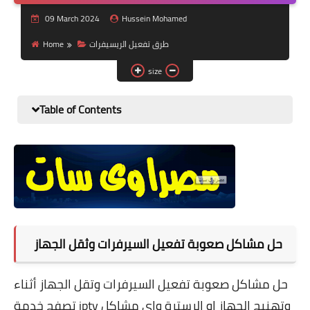
Nutrition and lifestyle
09 March 2024
Hussein Mohamed
Pregnancy and childbirth
Home
طرق تفعيل الريسيفرات
size
Balanced diet
Table of Contents
حل مشاكل صعوبة تفعيل السيرفرات وثقل الجهاز
حل مشاكل صعوبة تفعيل السيرفرات وتقل الجهاز أثناء
تصفح خدمة iptv وتهنيج الجهاز او الرسترة واي مشاكل