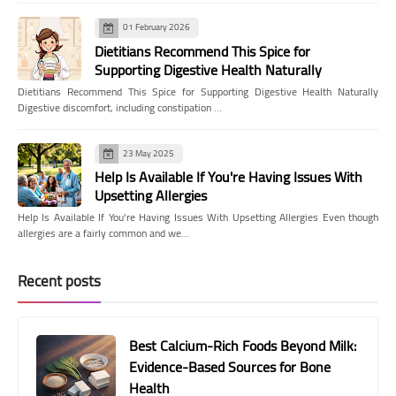
01 February 2026
Dietitians Recommend This Spice for
Supporting Digestive Health Naturally
Dietitians Recommend This Spice for Supporting Digestive Health Naturally
Digestive discomfort, including constipation …
23 May 2025
Help Is Available If You're Having Issues With
Upsetting Allergies
Help Is Available If You're Having Issues With Upsetting Allergies Even though
allergies are a fairly common and we…
Recent posts
Best Calcium-Rich Foods Beyond Milk:
Evidence-Based Sources for Bone
Health