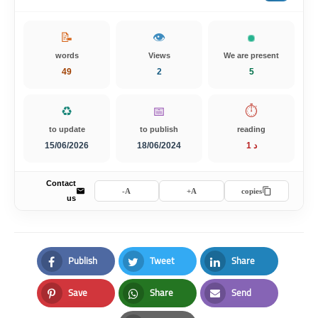
📝
👁️
words
Views
We are present
49
2
5
♻️
📅
⏱️
to update
to publish
reading
15/06/2026
18/06/2024
1 د
Contact
A-
A+
copies
us
Publish
Tweet
Share
Facebook
Twitter
LinkedIn
Save
Share
Send
Pinterest
Whatsapp
Email